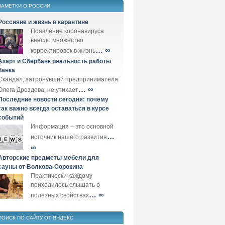
ЗАМЕТКИ О РОССИИ
Россияне и жизнь в карантине
Появление коронавируса
внесло множество
… ∞
корректировок в жизнь
Азарт и Сбербанк реальность работы
банка
Скандал, затронувший предпринимателя
… ∞
Олега Дроздова, не утихает
Последние новости сегодня: почему
так важно всегда оставаться в курсе
событий
Информация – это основной
…
источник нашего развития
∞
Авторские предметы мебели для
сауны от Волкова-Сорокина
Практически каждому
приходилось слышать о
… ∞
полезных свойствах
ПОИСК ПО САЙТУ ОТ ЯНДЕКС