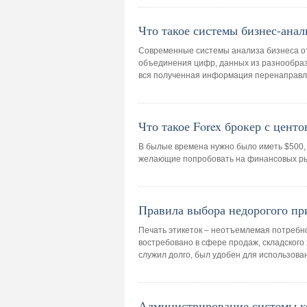
Что такое системы бизнес-анал
Современные системы анализа бизнеса от
объединения цифр, данных из разнообраз
вся полученная информация перенаправля
Что такое Forex брокер с цент
В былые времена нужно было иметь $500, 
желающие попробовать на финансовых рын
Правила выбора недорогого пр
Печать этикеток – неотъемлемая потребн
востребовано в сфере продаж, складского
служил долго, был удобен для использован
Администрирование системы ко