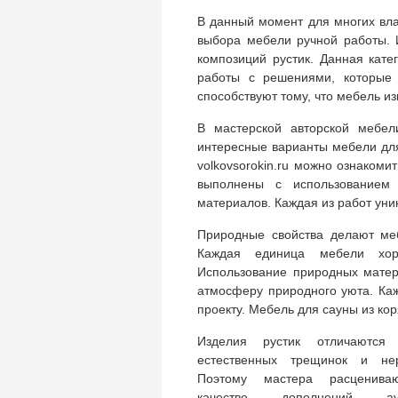
В данный момент для многих вла
выбора мебели ручной работы. 
композиций рустик. Данная кат
работы с решениями, которые 
способствуют тому, что мебель и
В мастерской авторской мебел
интересные варианты мебели для
volkovsorokin.ru можно ознаком
выполнены с использованием 
материалов. Каждая из работ уник
Природные свойства делают меб
Каждая единица мебели хор
Использование природных матер
атмосферу природного уюта. Ка
проекту. Мебель для сауны из ко
Изделия рустик отличаются 
естественных трещинок и нер
Поэтому мастера расценив
качестве дополнений аут