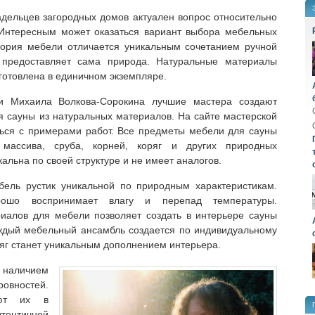
дельцев загородных домов актуален вопрос относительно
Интересным может оказаться вариант выбора мебельных
егория мебели отличается уникальным сочетанием ручной
предоставляет сама природа. Натуральные материалы
зготовлена в единичном экземпляре.
и Михаила Волкова-Сорокина лучшие мастера создают
 сауны из натуральных материалов. На сайте мастерской
иться с примерами работ. Все предметы мебели для сауны
массива, сруба, корней, коряг и других природных
альна по своей структуре и не имеет аналогов.
ель рустик уникальной по природным характеристикам.
ошо воспринимает влагу и перепад температуры.
иалов для мебели позволяет создать в интерьере сауны
ждый мебельный ансамбль создается по индивидуальному
ряг станет уникальным дополнением интерьера.
наличием
овностей.
ают их в
ентичной