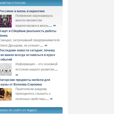
ЗАМЕТКИ О РОССИИ
Россияне и жизнь в карантине
Появление коронавируса
внесло множество
… ∞
корректировок в жизнь
Азарт и Сбербанк реальность работы
банка
Скандал, затронувший предпринимателя
… ∞
Олега Дроздова, не утихает
Последние новости сегодня: почему
так важно всегда оставаться в курсе
событий
Информация – это основной
…
источник нашего развития
∞
Авторские предметы мебели для
сауны от Волкова-Сорокина
Практически каждому
приходилось слышать о
… ∞
полезных свойствах
ПОИСК ПО САЙТУ ОТ ЯНДЕКС