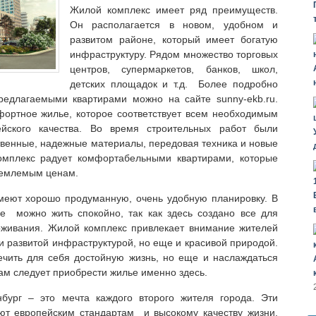
Жилой комплекс имеет ряд преимуществ.
Он располагается в новом, удобном и
развитом районе, который имеет богатую
инфраструктуру. Рядом множество торговых
центров, супермаркетов, банков, школ,
детских площадок и т.д. Более подробно
редлагаемыми квартирами можно на сайте sunny-ekb.ru.
фортное жилье, которое соответствует всем необходимым
йского качества. Во время строительных работ были
венные, надежные материалы, передовая техника и новые
мплекс радует комфортабельными квартирами, которые
иемлемым ценам.
меют хорошо продуманную, очень удобную планировку. В
 можно жить спокойно, так как здесь создано все для
оживания. Жилой комплекс привлекает внимание жителей
 и развитой инфраструктурой, но еще и красивой природой.
ечить для себя достойную жизнь, но еще и наслаждаться
вам следует приобрести жилье именно здесь.
бург – это мечта каждого второго жителя города. Эти
уют европейским стандартам и высокому качеству жизни.