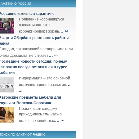
ЗАМЕТКИ О РОССИИ
Россияне и жизнь в карантине
Появление коронавируса
внесло множество
… ∞
корректировок в жизнь
Азарт и Сбербанк реальность работы
банка
Скандал, затронувший предпринимателя
… ∞
Олега Дроздова, не утихает
Последние новости сегодня: почему
так важно всегда оставаться в курсе
событий
Информация – это основной
…
источник нашего развития
∞
Авторские предметы мебели для
сауны от Волкова-Сорокина
Практически каждому
приходилось слышать о
… ∞
полезных свойствах
ПОИСК ПО САЙТУ ОТ ЯНДЕКС