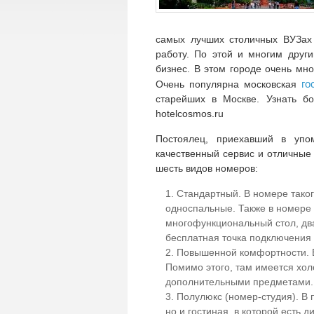
самых лучших столичных ВУЗах
работу. По этой и многим друг
бизнес. В этом городе очень мно
го
Очень популярна московская
старейших в Москве. Узнать б
hotelcosmos.ru
Постоялец, приехавший в упо
качественный сервис и отличные 
шесть видов номеров:
Стандартный. В номере таког
односпальные. Также в номере 
многофункциональный стол, два
бесплатная точка подключения 
Повышенной комфортности. В 
Помимо этого, там имеется хол
дополнительными предметами.
Полулюкс (номер-студия). В 
но и гостиная, в которой есть 