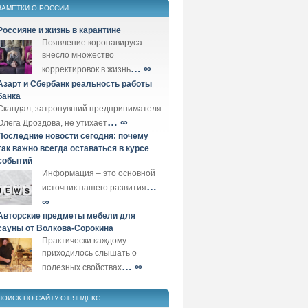
ЗАМЕТКИ О РОССИИ
Россияне и жизнь в карантине
Появление коронавируса
внесло множество
… ∞
корректировок в жизнь
Азарт и Сбербанк реальность работы
банка
Скандал, затронувший предпринимателя
… ∞
Олега Дроздова, не утихает
Последние новости сегодня: почему
так важно всегда оставаться в курсе
событий
Информация – это основной
…
источник нашего развития
∞
Авторские предметы мебели для
сауны от Волкова-Сорокина
Практически каждому
приходилось слышать о
… ∞
полезных свойствах
ПОИСК ПО САЙТУ ОТ ЯНДЕКС