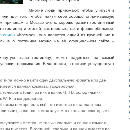
Многие люди приезжают, чтобы учиться в
 или для того, чтобы найти себе хорошо оплачиваемую
им причинам в Москве очень хорошо развит гостиничный
го гостиниц и отелей, как простых, так и фешенебельных.
стиница
«Космос»: она является одной из крупнейших и
ольше о гостинице можно на её официальном сайте –
мянутую выше гостиницу, может надеяться на самый
условия проживания. В частности, в гостинице существует
о типа можно найти одну двуспальную кровать или две
имеется ванная комната, гардеробная,
 телефона (один из них в ванной), ТВ, холодильник,
к Wi-Fi и кондиционер.
таком номере есть всё, что имеется в стандартном.
одильник, а ванная комната укомплектована некоторыми
полулюксе имеется не только спальня и ванная комната,
диваны и кресла. В гостиной, спальне и ванной имеется по