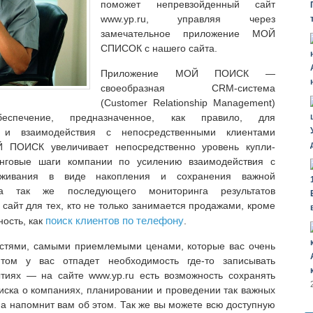
поможет непревзойденный сайт
www.yp.ru, управляя через
замечательное приложение МОЙ
СПИСОК с нашего сайта.
Приложение МОЙ ПОИСК —
своеобразная CRM-система
(Customer Relationship Management)
еспечение, предназначенное, как правило, для
я и взаимодействия с непосредственными клиентами
Й ПОИСК увеличивает непосредственно уровень купли-
инговые шаги компании по усилению взаимодействия с
луживания в виде накопления и сохранения важной
а так же последующего мониторинга результатов
 сайт для тех, кто не только занимается продажами, кроме
поиск клиентов по телефону
ность, как
.
стями, самыми приемлемыми ценами, которые вас очень
том у вас отпадет необходимость где-то записывать
тиях — на сайте www.yp.ru есть возможность сохранять
оиска о компаниях, планировании и проведении так важных
ма напомнит вам об этом. Так же вы можете всю доступную