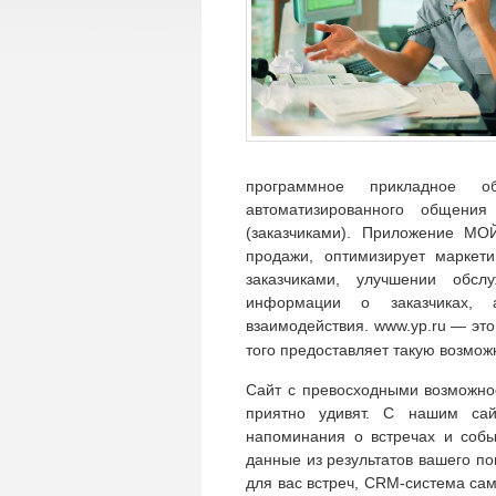
программное прикладное об
автоматизированного общени
(заказчиками). Приложение МО
продажи, оптимизирует маркет
заказчиками, улучшении обс
информации о заказчиках, 
взаимодействия. www.yp.ru — это
того предоставляет такую возмож
Сайт с превосходными возможно
приятно удивят. С нашим сай
напоминания о встречах и собы
данные из результатов вашего п
для вас встреч, CRM-система са