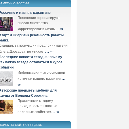
ЗАМЕТКИ О РОССИИ
Россияне и жизнь в карантине
Появление коронавируса
внесло множество
… ∞
корректировок в жизнь
Азарт и Сбербанк реальность работы
банка
Скандал, затронувший предпринимателя
… ∞
Олега Дроздова, не утихает
Последние новости сегодня: почему
так важно всегда оставаться в курсе
событий
Информация – это основной
…
источник нашего развития
∞
Авторские предметы мебели для
сауны от Волкова-Сорокина
Практически каждому
приходилось слышать о
… ∞
полезных свойствах
ПОИСК ПО САЙТУ ОТ ЯНДЕКС