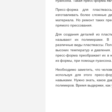
пуансона. Такая пресс-форма явл
Пресс-форма для пластмасс
изготавливать более сложные д
материала. Но ремонт таких пр
прямого прессования.
Для создания деталей из пласт
называют их полимерами. В з
различные виды пластмассы. Поп
высоких температур и давления.
пресс-форма преображает их в н
из формы, при помощи пуансона.
Необходимо заметить, что челов
используя для этого пресс-фо
навыками. Нужно знать, какое д
полимеров. Время выдержки, как у