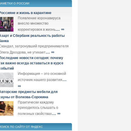
ЗАМЕТКИ О РОССИИ
Россияне и жизнь в карантине
Появление коронавируса
внесло множество
… ∞
корректировок в жизнь
Азарт и Сбербанк реальность работы
банка
Скандал, затронувший предпринимателя
… ∞
Олега Дроздова, не утихает
Последние новости сегодня: почему
так важно всегда оставаться в курсе
событий
Информация – это основной
…
источник нашего развития
∞
Авторские предметы мебели для
сауны от Волкова-Сорокина
Практически каждому
приходилось слышать о
… ∞
полезных свойствах
ПОИСК ПО САЙТУ ОТ ЯНДЕКС