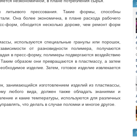
яется неэкономичной, в плане потребления сырья.
ы литьевого прессования. Такие формы, способны
етали. Она более экономична, в плане расхода рабочего
есс-форм, обходится несколько дороже, чем ремонт форм
массы, используются специальные гранулы или порошок,
ависимости от разновидности полимера, получаются
адая в пресс-форму, полимеры подвергаются воздействию
 Таким образом они превращаются в пластмассу, а затем
еобходимое изделие. Затем, готовое изделие извлекается
ек, занимающийся изготовлением изделий из пластмассы,
рму любого вида, должен также обладать знаниями и
авление и какие температуры, используются для различных
правлять, что делать в случае поломки и многое другое.