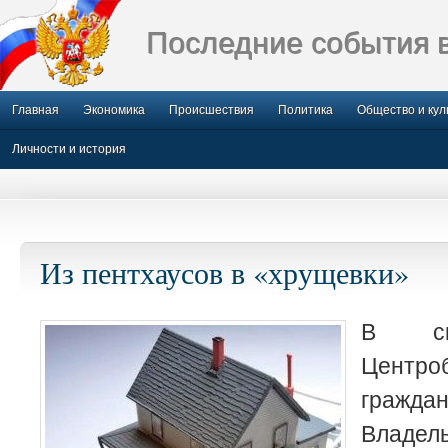
Последние события 
Главная
Экономика
Происшествия
Политика
Общество и кул
Личности и история
Из пентхаусов в «хрущевки»
В ск
Центр
гражд
Влад