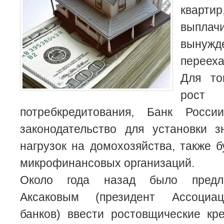
кварти
выплачи
выну
перееха
Для то
рост 
потребкредитования, Банк Росси
законодательство для установки з
нагрузок на домохозяйства, также 
микрофинансовых организаций.
Около года назад было предл
Аксаковым (президент Ассоциа
банков) ввести ростовщические кр