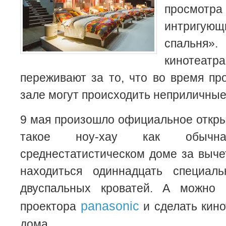
просмот
интригующ
спальня
кинотеат
переживают за то, что во время п
зале могут происходить неприличные
9 мая произошло официальное откры
такое ноу-хау как обычн
среднестатистическом доме за вычет
находиться одиннадцать специал
двуспальных кроватей. А можно 
panasonic
проектора
и сделать кино
дома.