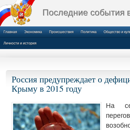
Последние события 
Главная
Экономика
Происшествия
Политика
Общество и кул
Личности и история
Россия предупреждает о дефици
Крыму в 2015 году
На се
перего
возо