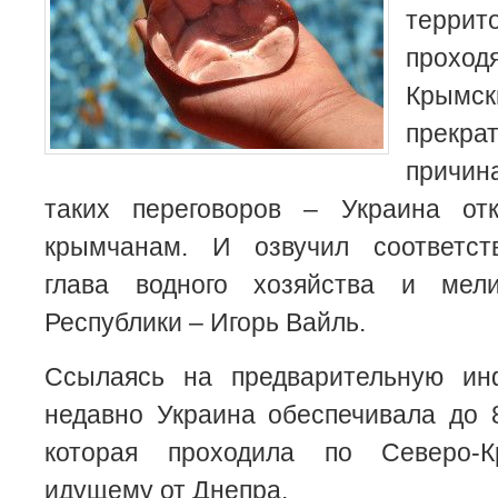
террит
проход
Крым
прекр
причи
таких переговоров – Украина от
крымчанам.
И озвучил соответст
глава водного хозяйства и мел
Республики – Игорь Вайль.
Ссылаясь на предварительную ин
недавно Украина обеспечивала до 
которая проходила по Северо-К
идущему от Днепра.