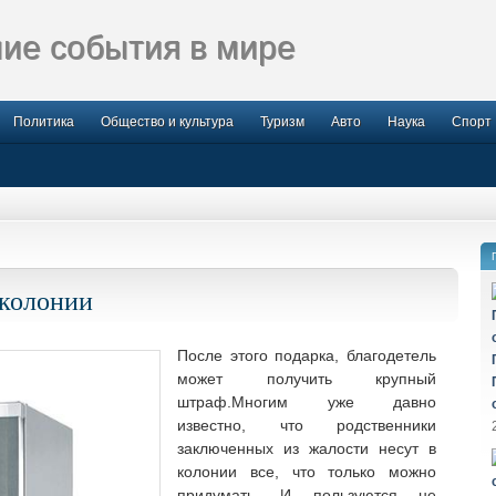
ие события в мире
Политика
Общество и культура
Туризм
Авто
Наука
Спорт
 колонии
После этого подарка, благодетель
может получить крупный
штраф.Многим уже давно
известно, что родственники
заключенных из жалости несут в
колонии все, что только можно
придумать. И пользуются не