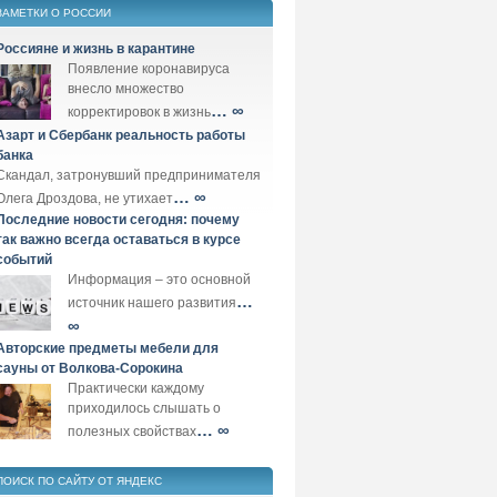
ЗАМЕТКИ О РОССИИ
Россияне и жизнь в карантине
Появление коронавируса
внесло множество
… ∞
корректировок в жизнь
Азарт и Сбербанк реальность работы
банка
Скандал, затронувший предпринимателя
… ∞
Олега Дроздова, не утихает
Последние новости сегодня: почему
так важно всегда оставаться в курсе
событий
Информация – это основной
…
источник нашего развития
∞
Авторские предметы мебели для
сауны от Волкова-Сорокина
Практически каждому
приходилось слышать о
… ∞
полезных свойствах
ПОИСК ПО САЙТУ ОТ ЯНДЕКС