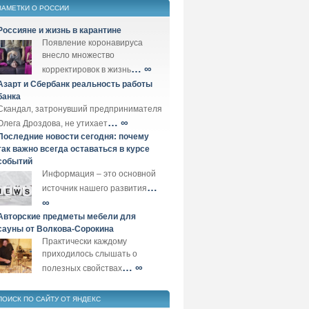
ЗАМЕТКИ О РОССИИ
Россияне и жизнь в карантине
Появление коронавируса
внесло множество
… ∞
корректировок в жизнь
Азарт и Сбербанк реальность работы
банка
Скандал, затронувший предпринимателя
… ∞
Олега Дроздова, не утихает
Последние новости сегодня: почему
так важно всегда оставаться в курсе
событий
Информация – это основной
…
источник нашего развития
∞
Авторские предметы мебели для
сауны от Волкова-Сорокина
Практически каждому
приходилось слышать о
… ∞
полезных свойствах
ПОИСК ПО САЙТУ ОТ ЯНДЕКС