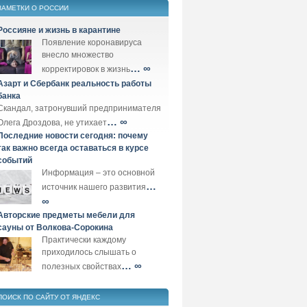
ЗАМЕТКИ О РОССИИ
Россияне и жизнь в карантине
Появление коронавируса
внесло множество
… ∞
корректировок в жизнь
Азарт и Сбербанк реальность работы
банка
Скандал, затронувший предпринимателя
… ∞
Олега Дроздова, не утихает
Последние новости сегодня: почему
так важно всегда оставаться в курсе
событий
Информация – это основной
…
источник нашего развития
∞
Авторские предметы мебели для
сауны от Волкова-Сорокина
Практически каждому
приходилось слышать о
… ∞
полезных свойствах
ПОИСК ПО САЙТУ ОТ ЯНДЕКС