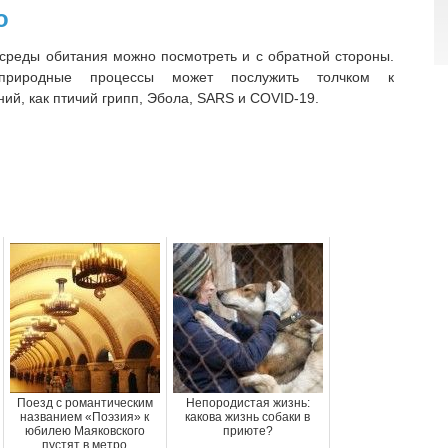
о
среды обитания можно посмотреть и с обратной стороны.
природные процессы может послужить толчком к
ий, как птичий грипп, Эбола, SARS и COVID-19.
Поезд с романтическим
Непородистая жизнь:
названием «Поэзия» к
какова жизнь собаки в
юбилею Маяковского
приюте?
пустят в метро