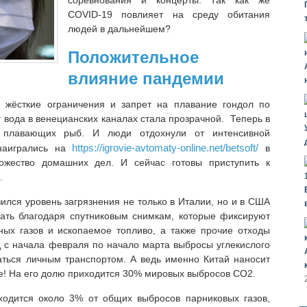
соревнования и концерты. Так как же
COVID-19 повлияет на среду обитания
людей в дальнейшем?
Положительное
влияние пандемии
и жёсткие ограничения и запрет на плавание гондол по
т вода в венецианских каналах стала прозрачной. Теперь в
 плавающих рыб. И люди отдохнули от интенсивной
https://igrovie-avtomaty-online.net/betsoft/
 наигрались на
в
ожество домашних дел. И сейчас готовы приступить к
.
ился уровень загрязнения не только в Италии, но и в США
лать благодаря спутниковым снимкам, которые фиксируют
ых газов и ископаемое топливо, а также прочие отходы
д с начала февраля по начало марта выбросы углекислого
аться личным транспортом. А ведь именно Китай наносит
! На его долю приходится 30% мировых выбросов CO2.
одится около 3% от общих выбросов парниковых газов,