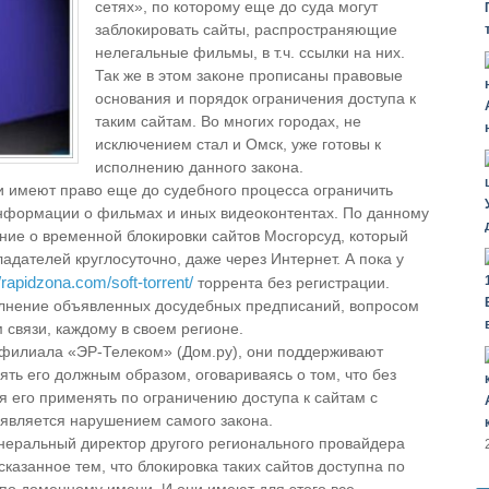
сетях», по которому еще до суда могут
заблокировать сайты, распространяющие
нелегальные фильмы, в т.ч. ссылки на них.
Так же в этом законе прописаны правовые
основания и порядок ограничения доступа к
таким сайтам. Во многих городах, не
исключением стал и Омск, уже готовы к
исполнению данного закона.
и имеют право еще до судебного процесса ограничить
информации о фильмах и иных видеоконтентах. По данному
ние о временной блокировки сайтов Мосгорсуд, который
адателей круглосуточно, даже через Интернет. А пока у
//rapidzona.com/soft-torrent/
торрента без регистрации.
лнение объявленных досудебных предписаний, вопросом
связи, каждому в своем регионе.
 филиала «ЭР-Телеком» (Дом.ру), они поддерживают
ять его должным образом, оговариваясь о том, что без
я его применять по ограничению доступа к сайтам с
 является нарушением самого закона.
енеральный директор другого регионального провайдера
казанное тем, что блокировка таких сайтов доступна по