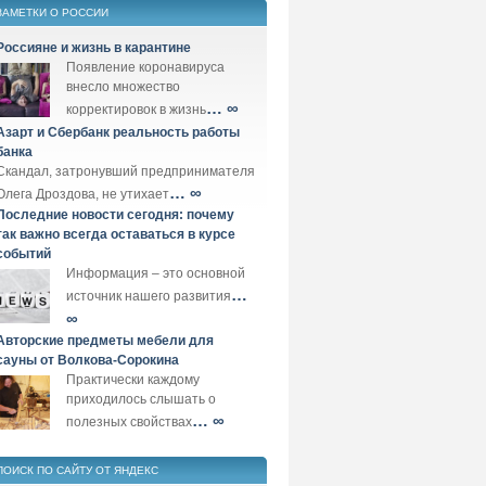
ЗАМЕТКИ О РОССИИ
Россияне и жизнь в карантине
Появление коронавируса
внесло множество
… ∞
корректировок в жизнь
Азарт и Сбербанк реальность работы
банка
Скандал, затронувший предпринимателя
… ∞
Олега Дроздова, не утихает
Последние новости сегодня: почему
так важно всегда оставаться в курсе
событий
Информация – это основной
…
источник нашего развития
∞
Авторские предметы мебели для
сауны от Волкова-Сорокина
Практически каждому
приходилось слышать о
… ∞
полезных свойствах
ПОИСК ПО САЙТУ ОТ ЯНДЕКС