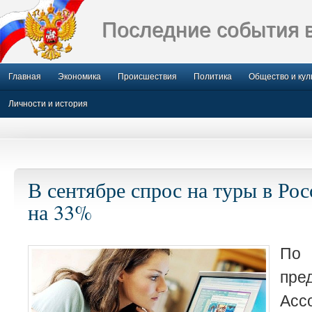
Последние события 
Главная
Экономика
Происшествия
Политика
Общество и кул
Личности и история
В сентябре спрос на туры в Ро
на 33%
П
пре
Асс