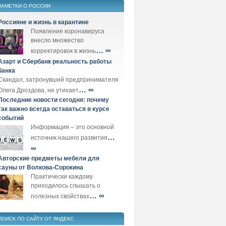
ЗАМЕТКИ О РОССИИ
Россияне и жизнь в карантине
Появление коронавируса
внесло множество
… ∞
корректировок в жизнь
Азарт и Сбербанк реальность работы
банка
Скандал, затронувший предпринимателя
… ∞
Олега Дроздова, не утихает
Последние новости сегодня: почему
так важно всегда оставаться в курсе
событий
Информация – это основной
…
источник нашего развития
∞
Авторские предметы мебели для
сауны от Волкова-Сорокина
Практически каждому
приходилось слышать о
… ∞
полезных свойствах
ПОИСК ПО САЙТУ ОТ ЯНДЕКС