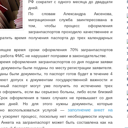
РФ сократит с одного месяца до двадцати
дней.
По словам Александра Аксенова,
миграционная служба заинтересована в
том, чтобы процесс оформления
загранпаспортов проходило качественнее и
кратить время получения паспорта до трех календарных
тоящее время сроки оформления 70% загранпаспортов
 работа ФМС не нарушает поправки в законодательстве.
время оформления загранпаспортов со дня подачи заявки
 документы были поданы по месту регистрации заявителя.
аны были документы, то паспорт готов будет в течение 4
меют допуск к документам государственной важности и
ничный паспорт могут уже получить по истечению трех
 оформить, если вы серьезно больны, либо если близкий
Срок оформления в таких случаях не превышает со дня
чих дней. Но для этого нужны документы, которые
заполнение анкет на
жно воспользоваться услугой —
о ускоряет процесс, поскольку нет необходимости изучать
 Анкета на загранпаспорт может быть составлена как на