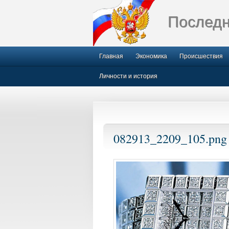
Последн
Главная
Экономика
Происшествия
Личности и история
082913_2209_105.png