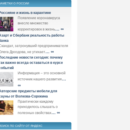
ЗАМЕТКИ О РОССИИ
Россияне и жизнь в карантине
Появление коронавируса
внесло множество
… ∞
корректировок в жизнь
Азарт и Сбербанк реальность работы
банка
Скандал, затронувший предпринимателя
… ∞
Олега Дроздова, не утихает
Последние новости сегодня: почему
так важно всегда оставаться в курсе
событий
Информация – это основной
…
источник нашего развития
∞
Авторские предметы мебели для
сауны от Волкова-Сорокина
Практически каждому
приходилось слышать о
… ∞
полезных свойствах
ПОИСК ПО САЙТУ ОТ ЯНДЕКС