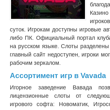
благо
Казин
игроко
суток. Игрокам доступны игровые а
либо ПК.
Официальный портал клуб
на русском языке. Слоты разделены 
главный сайт недоступен, игроки мо
рабочим зеркалом.
Ассортимент игр в Vavada
Игорное заведение Вавада поз
лицензионные слоты от следующ
игрового софта: Новоматик, Игрос