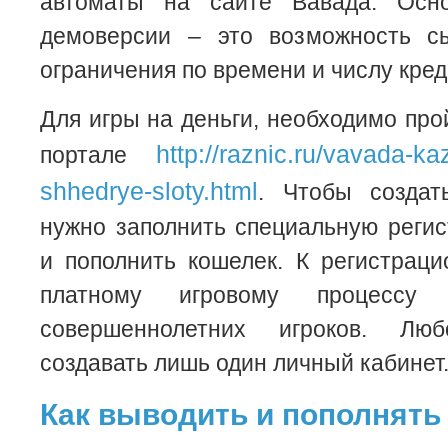
автоматы на сайте Вавада. Осно
демоверсии – это возможность с
ограничения по времени и числу кред
Для игры на деньги, необходимо про
http://raznic.ru/vavada-kaz
портале
shhedrye-sloty.html
. Чтобы создат
нужно заполнить специальную реги
и пополнить кошелек. К регистрац
платному игровому процессу
совершеннолетних игроков. Лю
создавать лишь один личный кабинет
Как выводить и пополнять