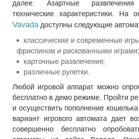
далее. Азартные развлечени
технические характеристики. На 
Vavada
доступны следующие автома
классические и современные игры
фриспином и рискованными играми
карточные развлечения;
различные рулетки.
Любой игровой аппарат можно опро
бесплатно в демо режиме. Пройти ре
и осуществить пополнение кошелька 
вариант игрового автомата дает в
совершенно бесплатно опробова