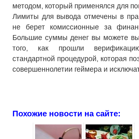
методом, который применялся для по
Лимиты для вывода отмечены в пра
не берет комиссионные за финан
Большие суммы денег вы можете вы
того, как прошли верификаци
стандартной процедурой, которая по
совершеннолетии геймера и исключа
Похожие новости на сайте: