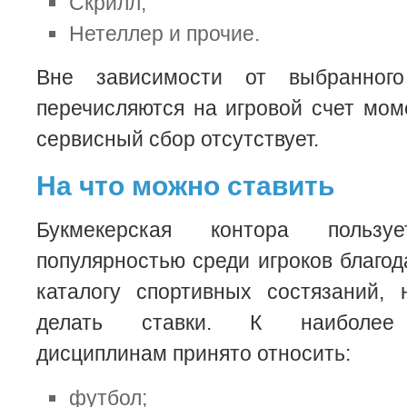
Скрилл;
Нетеллер и прочие.
Вне зависимости от выбранного
перечисляются на игровой счет мом
сервисный сбор отсутствует.
На что можно ставить
Букмекерская контора пользу
популярностью среди игроков благо
каталогу спортивных состязаний,
делать ставки. К наиболее 
дисциплинам принято относить:
футбол;