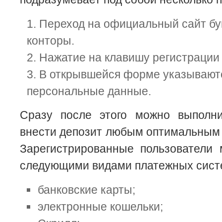
Переход на официальный сайт бу
конторы.
Нажатие на клавишу регистрации 
В открывшейся форме указывают
персональные данные.
Сразу после этого можно выполн
внести депозит любым оптимальным 
Зарегистрированные пользователи 
следующими видами платежных сист
банковские карты;
электронные кошельки;