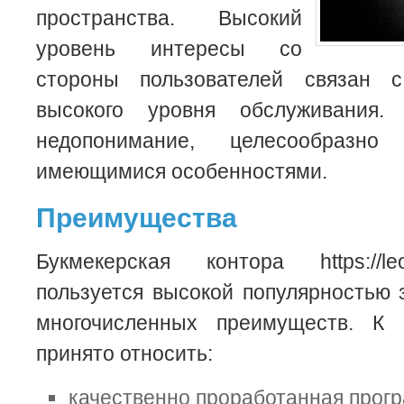
пространства. Высокий
уровень интересы со
стороны пользователей связан с
высокого уровня обслуживания.
недопонимание, целесообразно
имеющимися особенностями.
Преимущества
Букмекерская контора https://leonb
пользуется высокой популярностью
многочисленных преимуществ. К
принято относить:
качественно проработанная прог