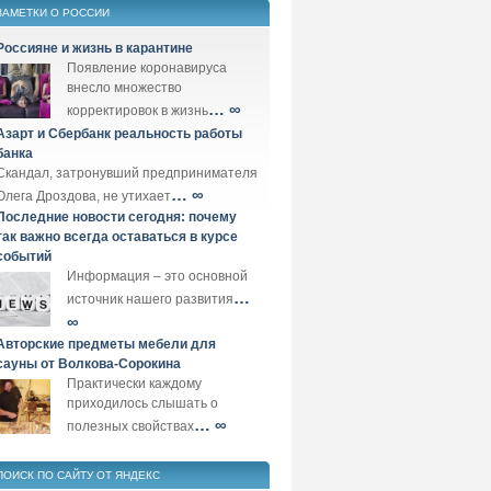
ЗАМЕТКИ О РОССИИ
Россияне и жизнь в карантине
Появление коронавируса
внесло множество
… ∞
корректировок в жизнь
Азарт и Сбербанк реальность работы
банка
Скандал, затронувший предпринимателя
… ∞
Олега Дроздова, не утихает
Последние новости сегодня: почему
так важно всегда оставаться в курсе
событий
Информация – это основной
…
источник нашего развития
∞
Авторские предметы мебели для
сауны от Волкова-Сорокина
Практически каждому
приходилось слышать о
… ∞
полезных свойствах
ПОИСК ПО САЙТУ ОТ ЯНДЕКС