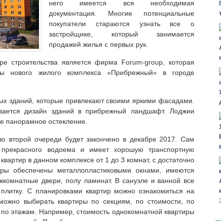
него имеется вся необходимая
документация. Многие потенциальные
покупатели стараются узнать все о
застройщике, который занимается
продажей жилья с первых рук.
е строительства является фирма Forum-group, которая
ры нового жилого комплекса «Прибрежный» в городе
ных зданий, которые привлекают своими яркими фасадами.
ывается дизайн зданий в прибрежный ландшафт. Лоджии
е панорамное остекление.
во второй очереди будет закончено в декабре 2017. Сам
 прекрасного водоема и имеет хорошую транспортную
квартир в данном комплексе от 1 до 3 комнат, с достаточно
ры обеспечены металлопластиковыми окнами, имеются
ежкомнатные двери, полу ламинат. В санузле и ванной все
 плитку. С планировками квартир можно ознакомиться на
можно выбирать квартиры по секциям, по стоимости, по
и по этажам. Например, стоимость однокомнатной квартиры