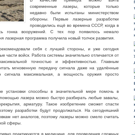
В качестве примера можно взять
современные лазеры, которые только
недавно были испытаны министерством
обороны. Первые лазерные разработки
проводились ещё во времена СССР, когда в
сь гонка вооружений. С тех пор появилось немало
ня лазерная программа получила новый толчок развития.
екомендовали себя с лучшей стороны, и уже сегодня
ые части войск. Работа системы значительно отличается от
максимальной точностью и эффективностью. Главным
итать мгновенную передачу сигнала даже на удалённые
го сигнала максимальная, а мощность оружия просто
е установки способны в значительной мере помочь в
с помощью лазера можно быстро разбирать любые завалы,
рекрытия, арматуру. Такое изобретение сможет спасти
оэтому разработки будут продолжаться. На сегодняшний
вкам нет аналогов, поэтому лазеры можно смело считать
ной сферы.
тивно практикуются в медицине, для проведения сложных