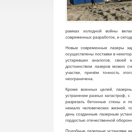
рамках холодной войны вела
современных разработок, и сегод
Новые современные лазеры зар
осуществлены поставки в некотор
устаревших аналогов, своей 
достоинством лазеров можно сч
участки, причём точность это
неограничена.
Кроме военных целей, лазерны
устранении разных катастроф, 
разрезать бетонные стены и пе
немало человеческих жизней, п
день созданным лазерным устано
гордостью отечественной оборон
Подобные лазерные установки ак