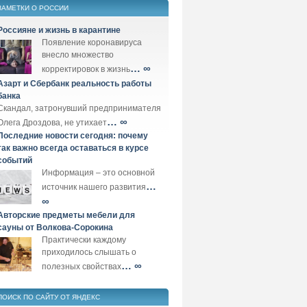
ЗАМЕТКИ О РОССИИ
Россияне и жизнь в карантине
Появление коронавируса
внесло множество
… ∞
корректировок в жизнь
Азарт и Сбербанк реальность работы
банка
Скандал, затронувший предпринимателя
… ∞
Олега Дроздова, не утихает
Последние новости сегодня: почему
так важно всегда оставаться в курсе
событий
Информация – это основной
…
источник нашего развития
∞
Авторские предметы мебели для
сауны от Волкова-Сорокина
Практически каждому
приходилось слышать о
… ∞
полезных свойствах
ПОИСК ПО САЙТУ ОТ ЯНДЕКС