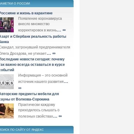
ЗАМЕТКИ О РОССИИ
Россияне и жизнь в карантине
Появление коронавируса
внесло множество
… ∞
корректировок в жизнь
Азарт и Сбербанк реальность работы
банка
Скандал, затронувший предпринимателя
… ∞
Олега Дроздова, не утихает
Последние новости сегодня: почему
так важно всегда оставаться в курсе
событий
Информация – это основной
…
источник нашего развития
∞
Авторские предметы мебели для
сауны от Волкова-Сорокина
Практически каждому
приходилось слышать о
… ∞
полезных свойствах
ПОИСК ПО САЙТУ ОТ ЯНДЕКС