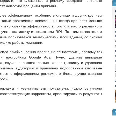
вердили, что вложенные в рекламу средства не только
осят неплохие проценты прибыли.
олее эффективным, особенно в столице и других крупных
ы также практически неизменны и всегда приносят меньше
ильно оценить эффективность того или иного рекламного
зучать статистику и показатели ROI. По этим показателям
учше пользоваться тематическими площадками, со схожей
цифике работы компании.
сила прибыль важно правильно её настроить, поэтому так
ни настройкам Google Ads. Нужно уделять внимание
а, изучая пользовательские запросы, поиску и удалению
привлечь аудиторию и правильно подобранные ключевые
иться с оформлением рекламного блока, лучше заранее
росы.
рекламы и увеличить эти показатели, нужно регулярно
ь соответствующие коррективы, ориентируясь на результаты