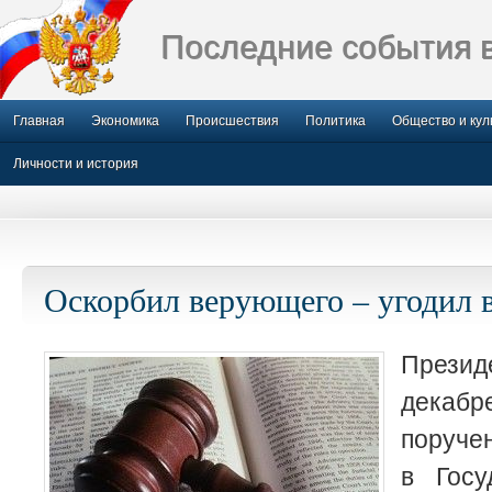
Последние события 
Главная
Экономика
Происшествия
Политика
Общество и кул
Личности и история
Оскорбил верующего – угодил 
Презид
декаб
поруче
в Госу