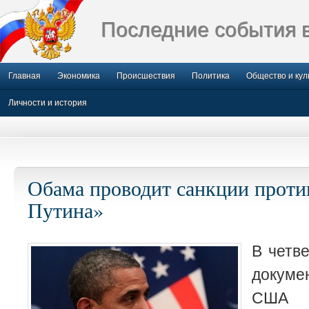
Последние события 
Главная
Экономика
Происшествия
Политика
Общество и кул
Личности и история
Обама проводит санкции проти
Путина»
В четв
докум
США 