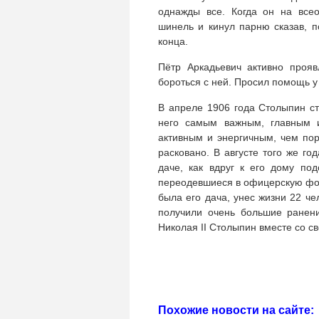
однажды все. Когда он на все
шинель и кинул парню сказав, п
конца.
Пётр Аркадьевич активно проя
бороться с ней. Просил помощь у 
В апреле 1906 года Столыпин ст
него самым важным, главным 
активным и энергичным, чем пор
расковано. В августе того же г
даче, как вдруг к его дому п
переодевшиеся в офицерскую фор
была его дача, унес жизни 22 че
получили очень большие ранен
Николая II Столыпин вместе со с
Похожие новости на сайте: