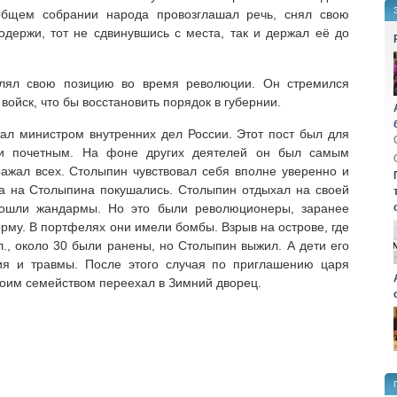
общем собрании народа провозглашал речь, снял свою
одержи, тот не сдвинувшись с места, так и держал её до
влял свою позицию во время революции. Он стремился
войск, что бы восстановить порядок в губернии.
ал министром внутренних дел России. Этот пост был для
и почетным. На фоне других деятелей он был самым
ажал всех. Столыпин чувствовал себя вполне уверенно и
ода на Столыпина покушались. Столыпин отдыхал на своей
одошли жандармы. Но это были революционеры, заранее
му. В портфелях они имели бомбы. Взрыв на острове, где
л., около 30 были ранены, но Столыпин выжил. А дети его
ия и травмы. После этого случая по приглашению царя
воим семейством переехал в Зимний дворец.