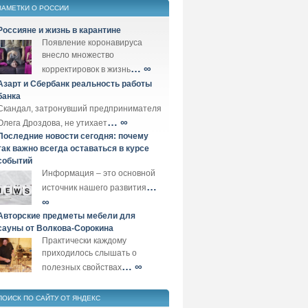
ЗАМЕТКИ О РОССИИ
Россияне и жизнь в карантине
Появление коронавируса
внесло множество
… ∞
корректировок в жизнь
Азарт и Сбербанк реальность работы
банка
Скандал, затронувший предпринимателя
… ∞
Олега Дроздова, не утихает
Последние новости сегодня: почему
так важно всегда оставаться в курсе
событий
Информация – это основной
…
источник нашего развития
∞
Авторские предметы мебели для
сауны от Волкова-Сорокина
Практически каждому
приходилось слышать о
… ∞
полезных свойствах
ПОИСК ПО САЙТУ ОТ ЯНДЕКС