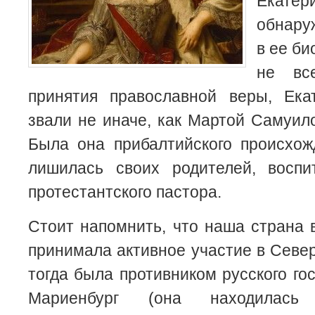
Екате
обнару
в ее би
не вс
принятия
православной веры, Ека
звали не иначе, как Мартой Самуил
Была она прибалтийского происхож
лишилась своих родителей, восп
протестантского пастора.
Стоит напомнить, что наша страна в
принимала активное участие в Севе
тогда была противником русского го
Мариенбург (она находилась