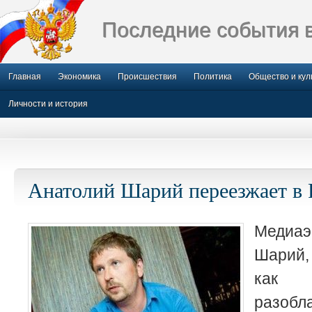
Последние события 
Главная
Экономика
Происшествия
Политика
Общество и кул
Личности и история
Анатолий Шарий переезжает в
Медиаэ
Шарий,
как а
разобл