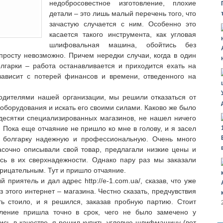
недобросовестное изготовление, плохие
детали – это лишь малый перечень того, что
зачастую случается с ним. Особенно это
касается такого инструмента, как угловая
шлифовальная машина, обойтись без
просту невозможно. Причем нередки случаи, когда в один
лгарки – работа останавливается и приходится ехать на
зависит с потерей финансов и времени, отведенного на
водителями нашей организации, мы решили отказаться от
 оборудования и искать его своими силами. Каково же было
 десятки специализированных магазинов, не нашел ничего
 Пока еще отчаяние не пришло ко мне в голову, и я засел
ь болгарку надежную и профессиональную. Очень много
асочно описывали свой товар, предлагали низкие цены и
ись в их сверхнадежности. Однако пару раз мы заказали
трицательным. Тут и пришло отчаяние.
приятель и дал адрес http://e-1.com.ua/, сказав, что уже
 этого интернет – магазина. Честно сказать, предчувствия
ь стоило, и я решился, заказав пробную партию. Стоит
вление пришла точно в срок, чего не было замечено у
сь в качестве, я решил купить угловую шлифмашину (вот