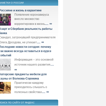
ЗАМЕТКИ О РОССИИ
Россияне и жизнь в карантине
Появление коронавируса
внесло множество
… ∞
корректировок в жизнь
Азарт и Сбербанк реальность работы
банка
Скандал, затронувший предпринимателя
… ∞
Олега Дроздова, не утихает
Последние новости сегодня: почему
так важно всегда оставаться в курсе
событий
Информация – это основной
…
источник нашего развития
∞
Авторские предметы мебели для
сауны от Волкова-Сорокина
Практически каждому
приходилось слышать о
… ∞
полезных свойствах
ПОИСК ПО САЙТУ ОТ ЯНДЕКС