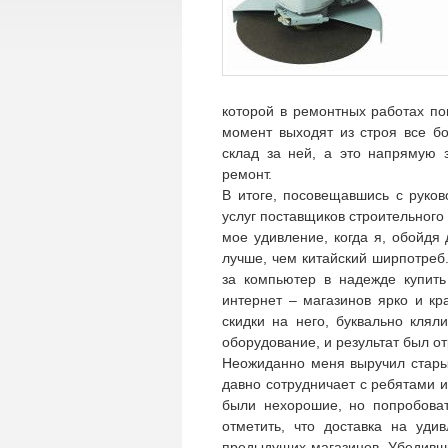
которой в ремонтных работах по
момент выходят из строя все бо
склад за ней, а это напрямую 
ремонт.
В итоге, посовещавшись с руко
услуг поставщиков строительного
мое удивление, когда я, обойдя
лучше, чем китайский ширпотреб.
за компьютер в надежде купит
интернет – магазинов ярко и кр
скидки на него, буквально клял
оборудование, и результат был о
Неожиданно меня выручил старый 
давно сотрудничает с ребятами из
были нехорошие, но попробоват
отметить, что доставка на уди
предыдущих магазинов. Убедивши