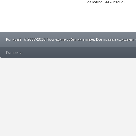
от компании «Тексна»
Копирайт © 2007-2026 Последние события в мире. Все права защищены.
Контакты