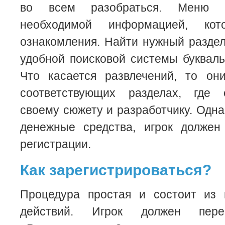
во всем разобраться. Меню р
необходимой информацией, ко
ознакомления. Найти нужный разде
удобной поисковой системы букваль
Что касается развлечений, то он
соответствующих разделах, где 
своему сюжету и разработчику. Одна
денежные средства, игрок должен
регистрации.
Как зарегистрироваться?
Процедура простая и состоит из 
действий. Игрок должен пер