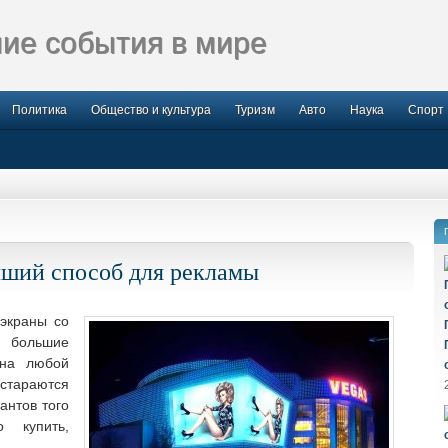
ие события в мире
Политика
Общество и культура
Туризм
Авто
Наука
Спорт
чший способ для рекламы
экраны со
 большие
 на любой
 стараются
нтов того
 купить,