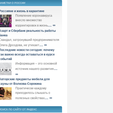
ЗАМЕТКИ О РОССИИ
Россияне и жизнь в карантине
Появление коронавируса
внесло множество
… ∞
корректировок в жизнь
Азарт и Сбербанк реальность работы
банка
Скандал, затронувший предпринимателя
… ∞
Олега Дроздова, не утихает
Последние новости сегодня: почему
так важно всегда оставаться в курсе
событий
Информация – это основной
…
источник нашего развития
∞
Авторские предметы мебели для
сауны от Волкова-Сорокина
Практически каждому
приходилось слышать о
… ∞
полезных свойствах
ПОИСК ПО САЙТУ ОТ ЯНДЕКС