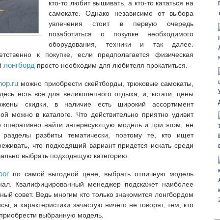
кто-то любит вышивать, а кто-то кататься на
самокате. Однако независимо от выбора
увлечения стоит в первую очередь
позаботиться о покупке необходимого
оборудования, техники и так далее.
етственно к покупке, если предполагается физическая
лонгборд
й
просто необходим для любителя прокатиться.
hop.ru
можно приобрести скейтборды, трюковые самокаты,
десь есть все для великолепного отдыха, и, кстати, цены
ложены скидки, в наличие есть широкий ассортимент
рой можно в каталоге. Что действительно приятно удивит
о оперативно найти интересующую модель и при этом, не
 разделы разбиты тематически, поэтому те, кто ищет
реживать, что подходящий вариант придется искать среди
чально выбрать подходящую категорию.
bor
по самой выгодной цене, выбрать отличную модель
нал. Квалифицированный менеджер подскажет наиболее
ный совет. Ведь многим кто только знакомится лонгбордом
ы, а характеристики зачастую ничего не говорят, тем, кто
 приобрести выбранную модель.