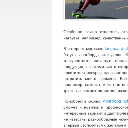
Особенно важно отнестись отв
нагрузка, например, качественны
longboard-s
В интернет-магазине
батуты, лонгборды итак далее. З
конкурентные, зачастую пред
продукции, ознакомиться с кото
посетителя ресурса, здесь можн
потратить много времени. Все
например, самокат, может не пе
трюковых самокатов, можно изна
лонгборд ar
Приобрести можно
сможет и новичок и профессио
интересный вариант и даст полез
не известны разнообразные нюанс
впервые столкнуться с желанием