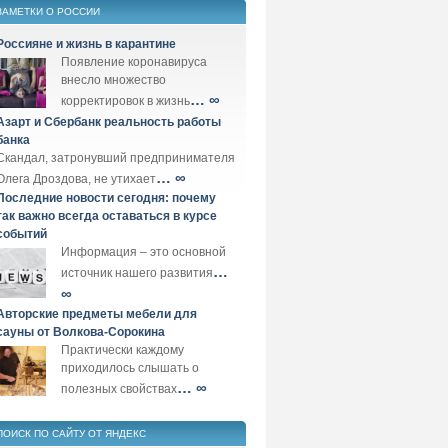
ЗАМЕТКИ О РОССИИ
Россияне и жизнь в карантине
Появление коронавируса
внесло множество
… ∞
корректировок в жизнь
Азарт и Сбербанк реальность работы
банка
Скандал, затронувший предпринимателя
… ∞
Олега Дроздова, не утихает
Последние новости сегодня: почему
так важно всегда оставаться в курсе
событий
Информация – это основной
…
источник нашего развития
∞
Авторские предметы мебели для
сауны от Волкова-Сорокина
Практически каждому
приходилось слышать о
… ∞
полезных свойствах
ПОИСК ПО САЙТУ ОТ ЯНДЕКС