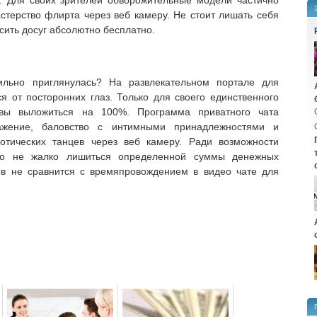
 Для своих зрителей обворожительные модели частично
терство флирта через веб камеру. Не стоит лишать себя
сить досуг абсолютно бесплатно.
ильно приглянулась? На развлекательном портале для
я от посторонних глаз. Только для своего единственного
овы выложиться на 100%. Программа приватного чата
ажение, баловство с интимными принадлежностями и
отических танцев через веб камеру. Ради возможности
но не жалко лишиться определенной суммы денежных
в не сравнится с времяпровождением в видео чате для