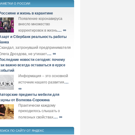
ЗАМЕТКИ О РОССИИ
Россияне и жизнь в карантине
Появление коронавируса
внесло множество
… ∞
корректировок в жизнь
Азарт и Сбербанк реальность работы
банка
Скандал, затронувший предпринимателя
… ∞
Олега Дроздова, не утихает
Последние новости сегодня: почему
так важно всегда оставаться в курсе
событий
Информация – это основной
…
источник нашего развития
∞
Авторские предметы мебели для
сауны от Волкова-Сорокина
Практически каждому
приходилось слышать о
… ∞
полезных свойствах
ПОИСК ПО САЙТУ ОТ ЯНДЕКС