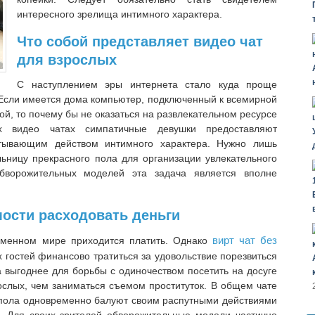
интересного зрелища интимного характера.
Что собой представляет видео чат
для взрослых
С наступлением эры интернета стало куда проще
 Если имеется дома компьютер, подключенный к всемирной
й, то почему бы не оказаться на развлекательном ресурсе
х видео чатах симпатичные девушки предоставляют
атывающим действом интимного характера. Нужно лишь
льницу прекрасного пола для организации увлекательного
бворожительных моделей эта задача является вполне
ости расходовать деньги
вирт чат без
еменном мире приходится платить. Однако
 гостей финансово тратиться за удовольствие порезвиться
 выгоднее для борьбы с одиночеством посетить на досуге
ослых, чем заниматься съемом проституток. В общем чате
 пола одновременно балуют своим распутными действиями