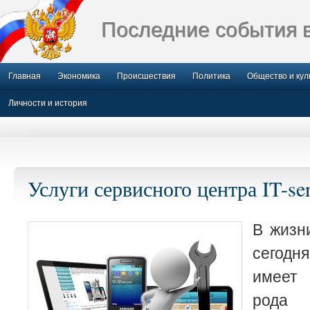
Последние события 
Главная
Экономика
Происшествия
Политика
Общество и кул
Личности и история
Услуги сервисного центра IT-se
В жизн
сегодн
имеет
рода