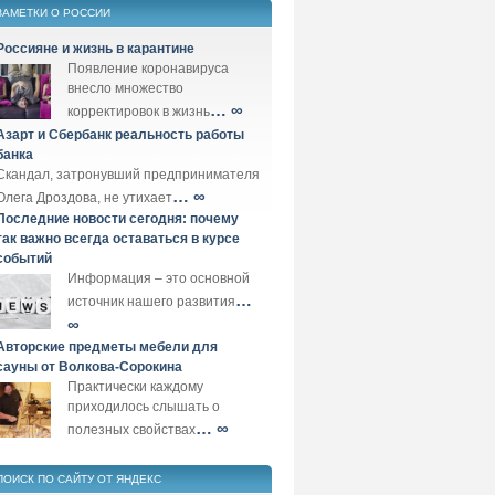
ЗАМЕТКИ О РОССИИ
Россияне и жизнь в карантине
Появление коронавируса
внесло множество
… ∞
корректировок в жизнь
Азарт и Сбербанк реальность работы
банка
Скандал, затронувший предпринимателя
… ∞
Олега Дроздова, не утихает
Последние новости сегодня: почему
так важно всегда оставаться в курсе
событий
Информация – это основной
…
источник нашего развития
∞
Авторские предметы мебели для
сауны от Волкова-Сорокина
Практически каждому
приходилось слышать о
… ∞
полезных свойствах
ПОИСК ПО САЙТУ ОТ ЯНДЕКС