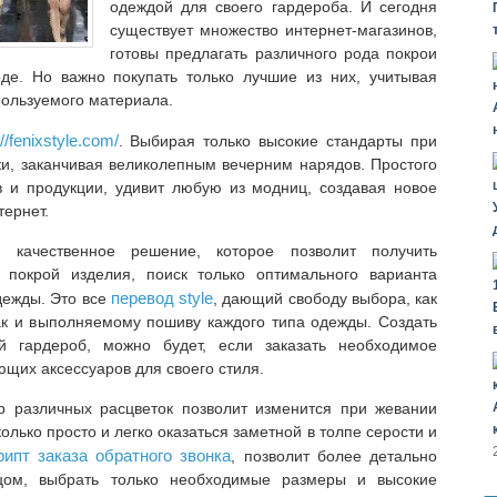
одеждой для своего гардероба.
И сегодня
существует множество интернет-магазинов,
готовы предлагать различного рода покрои
е. Но важно покупать только лучшие из них, учитывая
пользуемого материала.
://fenixstyle.com/
. Выбирая только высокие стандарты при
зки, заканчивая великолепным вечерним нарядов. Простого
в и продукции, удивит любую из модниц, создавая новое
тернет.
 качественное решение, которое позволит получить
покрой изделия, поиск только оптимального варианта
перевод style
дежды. Это все
, дающий свободу выбора, как
ак и выполняемому пошиву каждого типа одежды. Создать
 гардероб, можно будет, если заказать необходимое
ющих аксессуаров для своего стиля.
 различных расцветок позволит изменится при жевании
олько просто и легко оказаться заметной в толпе серости и
рипт заказа обратного звонка
, позволит более детально
вцом, выбрать только необходимые размеры и высокие