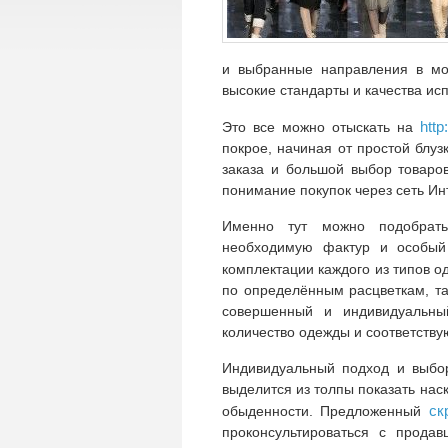
и выбранные направления в мод
высокие стандарты и качества ис
http
Это все можно отыскать на
покрое, начиная от простой блу
заказа и большой выбор товаро
понимание покупок через сеть Ин
Именно тут можно подобрать
необходимую фактур и особый 
комплектации каждого из типов о
по определённым расцветкам, т
совершенный и индивидуальный
количество одежды и соответству
Индивидуальный подход и выбор
выделится из толпы показать наск
ск
обыденности. Предложенный
проконсультироваться с прода