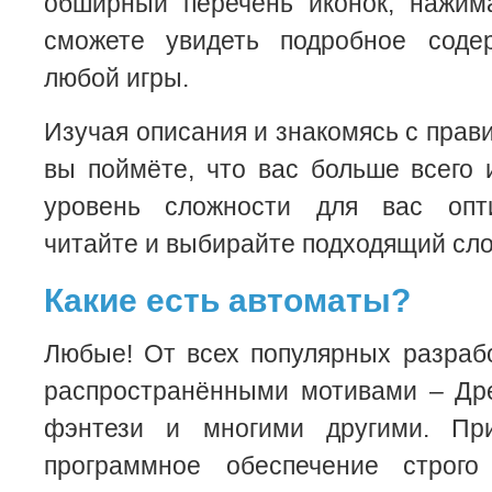
обширный перечень иконок, нажим
сможете увидеть подробное соде
любой игры.
Изучая описания и знакомясь с прав
вы поймёте, что вас больше всего 
уровень сложности для вас опти
читайте и выбирайте подходящий сло
Какие есть автоматы?
Любые! От всех популярных разраб
распространёнными мотивами – Дре
фэнтези и многими другими. П
программное обеспечение строго