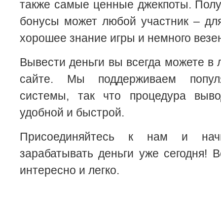
также самые ценные джекпоты. Пол
бонусы может любой участник – дл
хорошее знание игры и немного везе
Вывести деньги вы всегда можете в 
сайте. Мы поддерживаем попул
системы, так что процедура выво
удобной и быстрой.
Присоединяйтесь к нам и нач
зарабатывать деньги уже сегодня! В
интересно и легко.