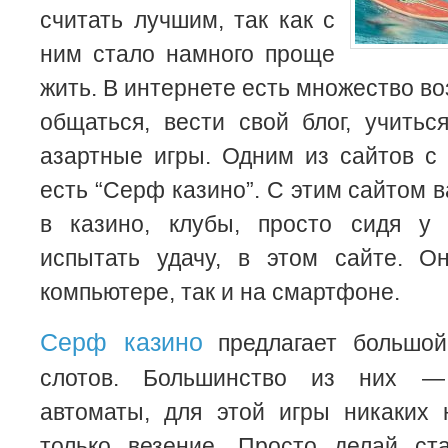
считать лучшим, так как с
ним стало намного проще
жить. В интернете есть множество в
общаться, вести свой блог, учитьс
азартные игры. Одним из сайтов с
есть “Серф казино”. С этим сайтом 
в казино, клубы, просто сидя у
испытать удачу, в этом сайте. О
компьютере, так и на смартфоне.
Серф казино
предлагает большой
слотов. Большинство из них —
автоматы, для этой игры никаких 
только везение. Просто делай ста