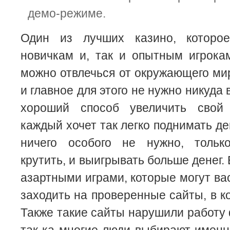
демо-режиме.
Один из лучших казино, которое
новичкам и, так и опытным игрока
можно отвлечься от окружающего мир
и главное для этого не нужно никуда 
хороший способ увеличить свой 
каждый хочет так легко поднимать ден
ничего особого не нужно, тольк
крутить, и выигрывать больше денег. 
азартными играми, которые могут ва
заходить на проверенные сайты, в к
Также такие сайты нарушили работу 