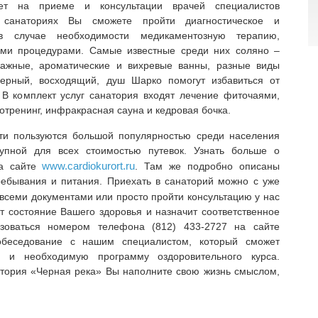
т на приеме и консультации врачей специалистов
санаториях Вы сможете пройти диагностическое и
 в случае необходимости медикаментозную терапию,
ыми процедурами. Самые известные среди них соляно –
сажные, ароматические и вихревые ванны, разные виды
еерный, восходящий, душ Шарко помогут избавиться от
 В комплект услуг санатория входят лечение фиточаями,
отренинг, инфракрасная сауна и кедровая бочка.
ти пользуются большой популярностью среди населения
тупной для всех стоимостью путевок. Узнать больше о
www.cardiokurort.ru
на сайте
. Там же подробно описаны
ребывания и питания. Приехать в санаторий можно с уже
 всеми документами или просто пройти консультацию у нас
ит состояние Вашего здоровья и назначит соответственное
зоваться номером телефона (812) 433-2727 на сайте
 собеседование с нашим специалистом, который сможет
 и необходимую программу оздоровительного курса.
атория «Черная река» Вы наполните свою жизнь смыслом,