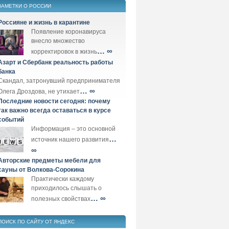
ЗАМЕТКИ О РОССИИ
Россияне и жизнь в карантине
Появление коронавируса
внесло множество
… ∞
корректировок в жизнь
Азарт и Сбербанк реальность работы
банка
Скандал, затронувший предпринимателя
… ∞
Олега Дроздова, не утихает
Последние новости сегодня: почему
так важно всегда оставаться в курсе
событий
Информация – это основной
…
источник нашего развития
∞
Авторские предметы мебели для
сауны от Волкова-Сорокина
Практически каждому
приходилось слышать о
… ∞
полезных свойствах
ПОИСК ПО САЙТУ ОТ ЯНДЕКС