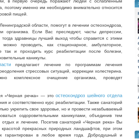
ыми, в первую очередь поражают людей с ослабленным
а, поэтому именно им необходимо внимательно относится
оровой пищей.
Ленинградской области, помогут в лечении остеохондроза,
и организма. Если Вас преследуют, часты депрессии,
, тогда здравницы лучший выход чтобы справится с этими
 можно проводить, как стационарное, амбулаторное,
е так и проходить курс реабилитации после болезни,
ровительные каникулы.
ласти
предлагают лечение по программам лечения
преодоления стрессовых ситуаций, коррекции холестерина.
жно комплексное очищение организма, проводят
остеохондроз шейного отдела
ия «Черная речка» — это
ания и соответственно курс реабилитации. Также санаторий
лько укрепить свое здоровье, но и провести незабываемый
зоваться оздоровительными каникулами, объединив тем
 отдых и лечение. Посетив санаторий «Черная река» Вы
 красотой прекрасных природных ландшафтов, при этом
х гарантирован в любое время года. Добродушный и