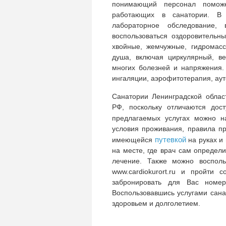
понимающий персонал поможе
работающих в санатории. В 
лабораторное обследование,
воспользоваться оздоровительн
хвойные, жемчужные, гидромас
душа, включая циркулярный, в
многих болезней и напряжения.
ингаляции, аэрофитотерапия, аут
Санатории Ленинградской облас
РФ, поскольку отличаются дос
предлагаемых услугах можно 
условия проживания, правила п
путевкой
имеющейся
на руках и
на месте, где врач сам определ
лечение. Также можно восполь
www.cardiokurort.ru и пройти
забронировать для Вас номер
Воспользовавшись услугами сан
здоровьем и долголетием.