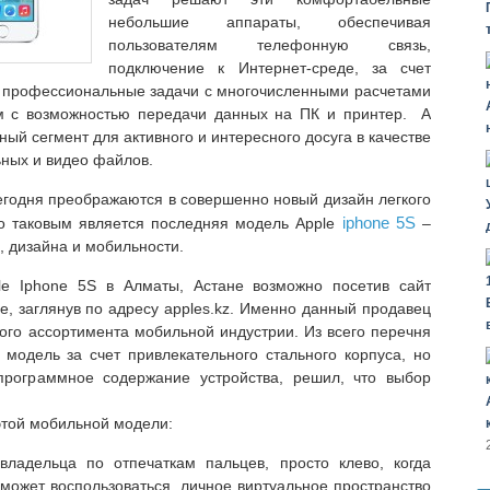
небольшие аппараты, обеспечивая
пользователям телефонную связь,
подключение к Интернет-среде, за счет
профессиональные задачи с многочисленными расчетами
 с возможностью передачи данных на ПК и принтер.
А
ый сегмент для активного и интересного досуга в качестве
ьных и видео файлов.
годня преображаются в совершенно новый дизайн легкого
iphone 5S
о таковым является последняя модель Apple
–
, дизайна и мобильности.
ple Iphone 5S в Алматы, Астане возможно посетив сайт
е, заглянув по адресу apples.kz. Именно данный продавец
ного ассортимента мобильной индустрии. Из всего перечня
модель за счет привлекательного стального корпуса, но
программное содержание устройства, решил, что выбор
 этой мобильной модели:
ладельца по отпечаткам пальцев, просто клево, когда
 может воспользоваться, личное виртуальное пространство