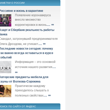
ЗАМЕТКИ О РОССИИ
Россияне и жизнь в карантине
Появление коронавируса
внесло множество
… ∞
корректировок в жизнь
Азарт и Сбербанк реальность работы
банка
Скандал, затронувший предпринимателя
… ∞
Олега Дроздова, не утихает
Последние новости сегодня: почему
так важно всегда оставаться в курсе
событий
Информация – это основной
…
источник нашего развития
∞
Авторские предметы мебели для
сауны от Волкова-Сорокина
Практически каждому
приходилось слышать о
… ∞
полезных свойствах
ПОИСК ПО САЙТУ ОТ ЯНДЕКС