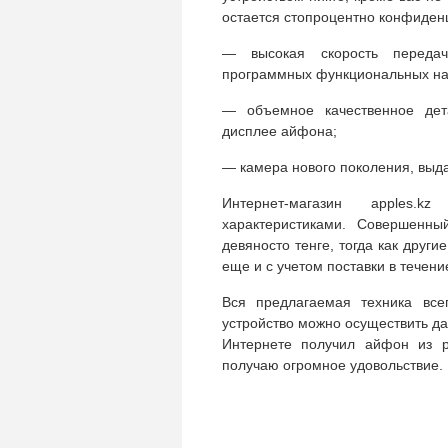
остается стопроцентно конфиде
— высокая скорость передач
программных функциональных на
— объемное качественное дета
дисплее айфона;
— камера нового поколения, выда
Интернет-магазин apples.
характеристиками. Совершенн
девяносто тенге, тогда как други
еще и с учетом поставки в течени
Вся предлагаемая техника все
устройство можно осуществить д
Интернете получил айфон из р
получаю огромное удовольствие.