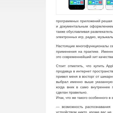
программных приложений решая 
и документальным оформлением
также обуславливая развлекательн
электронных игр, радио, музыкал
Настоящие многофункционалы се
применения на практике. Именн
это современнейший хит качества
Стоит отметить, что купить Ap
продавца в интернет пространств
привел меня в восторг от шикар
выбрал именно выше указанную 
когда вник в само внутреннее 
сделан правильно.
Итак, что же такого особенного в
— возможность распознавания в
устройством никто, кроме вас не