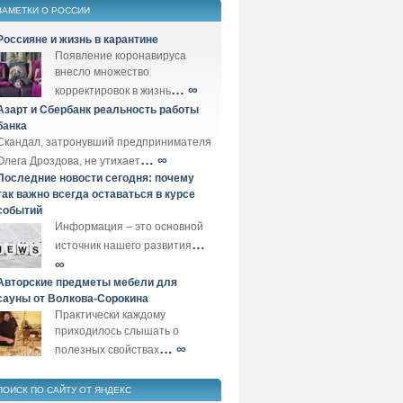
ЗАМЕТКИ О РОССИИ
Россияне и жизнь в карантине
Появление коронавируса
внесло множество
… ∞
корректировок в жизнь
Азарт и Сбербанк реальность работы
банка
Скандал, затронувший предпринимателя
… ∞
Олега Дроздова, не утихает
Последние новости сегодня: почему
так важно всегда оставаться в курсе
событий
Информация – это основной
…
источник нашего развития
∞
Авторские предметы мебели для
сауны от Волкова-Сорокина
Практически каждому
приходилось слышать о
… ∞
полезных свойствах
ПОИСК ПО САЙТУ ОТ ЯНДЕКС