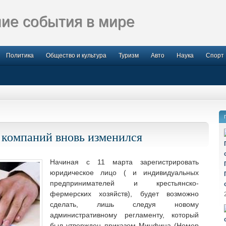
ие события в мире
Политика
Общество и культура
Туризм
Авто
Наука
Спорт
 компаний вновь изменился
Начиная с 11 марта зарегистрировать
юридическое лицо ( и индивидуальных
предпринимателей и крестьянско-
фермерских хозяйств), будет возможно
сделать, лишь следуя новому
административному регламенту, который
был утвержден приказом Минфина
(Номер