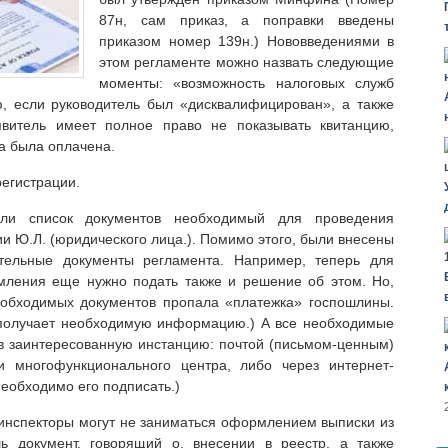
87н, сам приказ, а поправки введены
приказом номер 139н.) Нововведениями в
этом регламенте можно назвать следующие
моменты: «возможность налоговых служб
ю, если руководитель был «дисквалифицирован», а также
явитель имеет полное право не показывать квитанцию,
а была оплачена.
егистрации.
или список документов необходимый для проведения
ии Ю.Л. (юридического лица.). Помимо этого, были внесены
тельные документы регламента. Например, теперь для
мления еще нужно подать также и решение об этом. Но,
необходимых документов пропала «платежка» госпошлины.
а получает необходимую информацию.) А все необходимые
в заинтересованную инстанцию: почтой (письмом-ценным)
 многофункционального центра, либо через интернет-
еобходимо его подписать.)
 инспекторы могут не заниматься оформлением выписки из
ь документ, говорящий о, внесении в реестр, а также