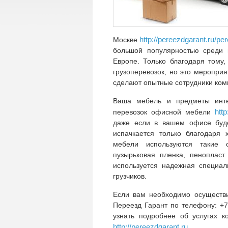
http://pereezdgarant.ru/p
Москве
большой популярностью среди п
Европе. Только благодаря тому
грузоперевозок, но это меропри
сделают опытные сотрудники ком
Ваша мебель и предметы инте
http
перевозок офисной мебели
даже если в вашем офисе буде
испачкается только благодаря
мебели используются такие 
пузырьковая пленка, пеноплас
используется надежная специал
грузчиков.
Если вам необходимо осуществ
Переезд Гарант по телефону: +7
узнать подробнее об услугах к
http://pereezdgarant.ru
.