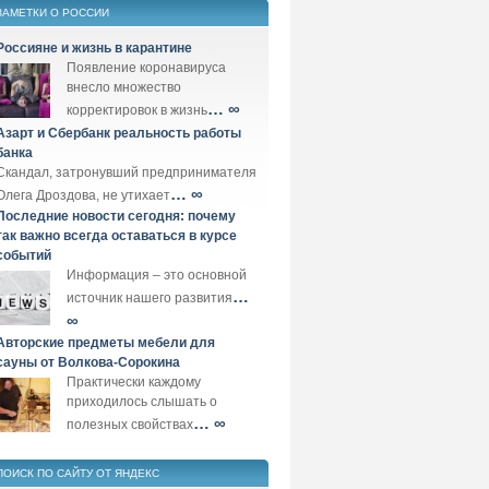
ЗАМЕТКИ О РОССИИ
Россияне и жизнь в карантине
Появление коронавируса
внесло множество
… ∞
корректировок в жизнь
Азарт и Сбербанк реальность работы
банка
Скандал, затронувший предпринимателя
… ∞
Олега Дроздова, не утихает
Последние новости сегодня: почему
так важно всегда оставаться в курсе
событий
Информация – это основной
…
источник нашего развития
∞
Авторские предметы мебели для
сауны от Волкова-Сорокина
Практически каждому
приходилось слышать о
… ∞
полезных свойствах
ПОИСК ПО САЙТУ ОТ ЯНДЕКС