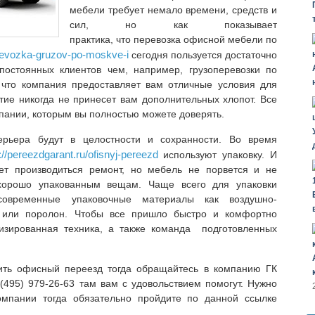
мебели требует немало времени, средств и
сил, но как показывает
практика, что перевозка офисной мебели по
erevozka-gruzov-po-moskve-i
сегодня пользуется достаточно
остоянных клиентов чем, например, грузоперевозки по
, что компания предоставляет вам отличные условия для
ятие никогда не принесет вам дополнительных хлопот. Все
пании, которым вы полностью можете доверять.
рьера будут в целостности и сохранности. Во время
://pereezdgarant.ru/ofisnyj-pereezd
используют упаковку. И
т производиться ремонт, но мебель не порвется и не
 хорошо упакованным вещам. Чаще всего для упаковки
современные упаковочные материалы как воздушно-
т или поролон. Чтобы все пришло быстро и комфортно
изированная техника, а также команда подготовленных
ить офисный переезд тогда обращайтесь в компанию ГК
(495) 979-26-63 там вам с удовольствием помогут. Нужно
омпании тогда обязательно пройдите по данной ссылке