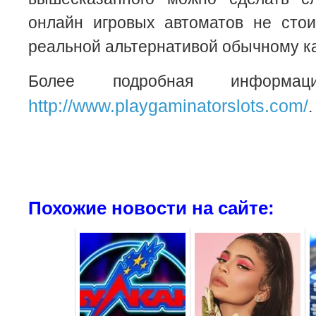
онлайн игровых автоматов не стои
реальной альтернативой обычному к
Более подробная информа
http://www.playgaminatorslots.com/
.
Похожие новости на сайте: