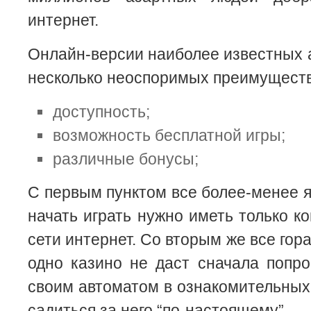
интернет.
Онлайн-версии наиболее известных 
несколько неоспоримых преимуществ
доступность;
возможность бесплатной игры;
различные бонусы;
С первым пунктом все более-менее я
начать играть нужно иметь только к
сети интернет. Со вторым же все гор
одно казино не даст сначала попро
своим автоматом в ознакомительных 
садиться за него “по-настоящему”.