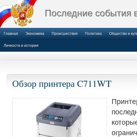
Последние события 
Главная
Экономика
Происшествия
Политика
Общество и кул
Личности и история
Обзор принтера C711WT
Принте
после
котор
ограни