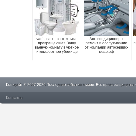
vanbas.ru – сантехника,
Автокондиционеры
превращающая Вашу
ремонт и обслуживание
п
ванную комнату в уютное
от компании автосервис-
и комфортное убежище
ювао.рф
Копирайт © 2007-2026 Последние события в мире. Все права защищены.
Контакты