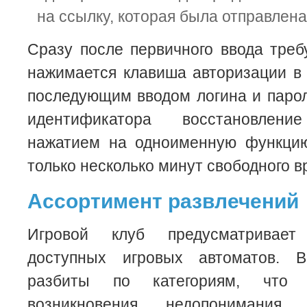
на ссылку, которая была отправлена
Сразу после первичного ввода тре
нажимается клавиша авторизации в
последующим вводом логина и парол
идентификатора восстановлени
нажатием на одноименную функцию
только несколько минут свободного в
Ассортимент развлечений
Игровой клуб предусматривае
доступных игровых автоматов. 
разбиты по категориям, что 
возникновения недопонимани