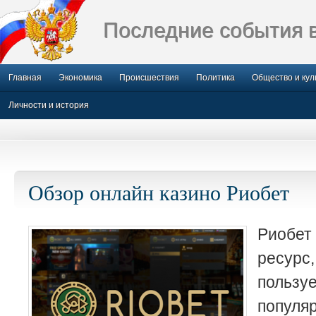
Последние события 
Главная
Экономика
Происшествия
Политика
Общество и кул
Личности и история
Обзор онлайн казино Риобет
Риобет
ресу
польз
попул