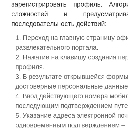
зарегистрировать профиль. Алго
сложностей и предусматрив
последовательность действий:
Переход на главную страницу оф
развлекательного портала.
Нажатие на клавишу создания пе
профиля.
В результате открывшейся формы,
достоверные персональные данные
Ввод действующего номера мобил
последующим подтверждением путе
Указание адреса электронной поч
одновременным подтверждением – 