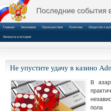
Последние события 
Главная
Экономика
Происшествия
Политика
Общество и кул
Личности и история
Не упустите удачу в казино Adm
В азар
практ
незави
пол