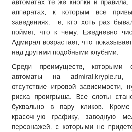
автоматах те же кнопки и правила,
аппаратах, к которым все прив
заведениях. Те, кто хоть раз быва
поймет, что к чему. Ежедневно чи
Адмирал возрастает, что показывает
над другими подобными клубами.
Среди преимуществ, которыми 
автоматы на admiral.krypie.ru
отсутствие игровой зависимости, н
риска проигрыша. Все слоты стан
буквально в пару кликов. Кроме
красочную графику, заводную м
персонажей, с которыми не придет