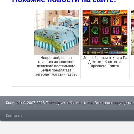
Непревзойденное
Игровой автомат Книга Ра
качество ивановского
Делюкс – богатства
дешевого постельного
Древнего Египта
белья предлагает
интернет магазин rastl.ru
Копирайт © 2007-2026 Последние события в мире. Все права защищены.
Контакты