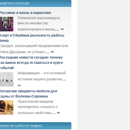
ЗАМЕТКИ О РОССИИ
Россияне и жизнь в карантине
Появление коронавируса
внесло множество
… ∞
корректировок в жизнь
Азарт и Сбербанк реальность работы
банка
Скандал, затронувший предпринимателя
… ∞
Олега Дроздова, не утихает
Последние новости сегодня: почему
так важно всегда оставаться в курсе
событий
Информация – это основной
…
источник нашего развития
∞
Авторские предметы мебели для
сауны от Волкова-Сорокина
Практически каждому
приходилось слышать о
… ∞
полезных свойствах
ПОИСК ПО САЙТУ ОТ ЯНДЕКС