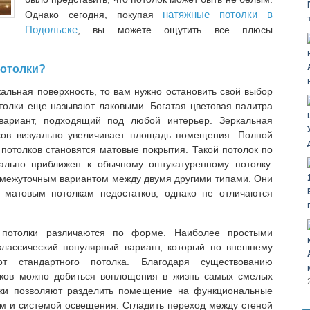
натяжные потолки в
Однако сегодня, покупая
Подольске
, вы можете ощутить все плюсы
потолки?
кальная поверхность, то вам нужно остановить свой выбор
отолки еще называют лаковыми. Богатая цветовая палитра
вариант, подходящий под любой интерьер. Зеркальная
ков визуально увеличивает площадь помещения. Полной
потолков становятся матовые покрытия. Такой потолок по
ально приближен к обычному оштукатуренному потолку.
омежуточным вариантом между двумя другими типами. Они
матовым потолкам недостатков, однако не отличаются
 потолки различаются по форме. Наиболее простыми
классический популярный вариант, который по внешнему
т стандартного потолка. Благодаря существованию
лков можно добиться воплощения в жизнь самых смелых
лки позволяют разделить помещение на функциональные
ром и системой освещения. Сгладить переход между стеной