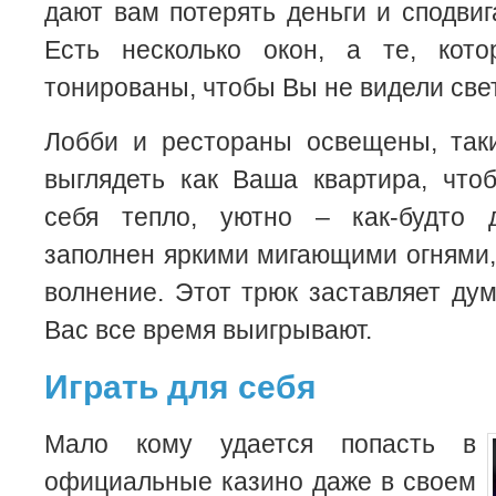
дают вам потерять деньги и сподвиг
Есть несколько окон, а те, кот
тонированы, чтобы Вы не видели свет
Лобби и рестораны освещены, так
выглядеть как Ваша квартира, что
себя тепло, уютно – как-будто 
заполнен яркими мигающими огнями,
волнение. Этот трюк заставляет дум
Вас все время выигрывают.
Играть для себя
Мало кому удается попасть в
официальные казино даже в своем