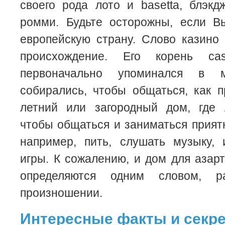
своего рода лото и basetta, блэкд
ромми. Будьте осторожны, если В
европейскую страну. Слово казино
происхождение. Его корень c
первоначально упоминался в 
собирались, чтобы общаться, как 
летний или загородный дом, где 
чтобы общаться и заниматься прият
например, пить, слушать музыку, 
игры. К сожалению, и дом для азарт
определяются одним словом, р
произношении.
Интересные факты и секр