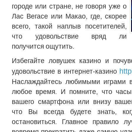
городе или стране, не говоря уже о
Лас Вегасе или Макао, где, скорее
всего, такой наплыв посетителей,
что удовольствие вряд ли
получится ощутить.
Избегайте ловушек казино и почув
htt
удовольствие в интернет-казино
Наслаждайтесь любимыми играми 
любое время. И помните, что часы
вашего смартфона или внизу вашег
что Вы всегда будете знать, ко
остановиться. Главное правило л
вовремя прекратить даже самую удач