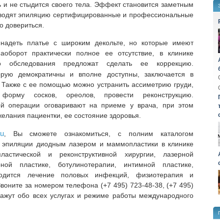
ь и не стыдится своего тела. Эффект становится заметным
роводят эпиляцию сертифицированные и профессиональные
о довериться.
надеть платье с широким декольте, но которые имеют
оборот практически полное ее отсутствие, в клинике
о обследования предложат сделать ее коррекцию.
орую демократичны и вполне доступны, заключается в
 Также с ее помощью можно устранить ассиметрию груди,
форму сосков, ореолов, провести реконструкцию.
ой операции оговаривают на приеме у врача, при этом
елания пациентки, ее состояние здоровья.
ru
, Вы сможете ознакомиться, с полним каталогом
е эпиляции диодным лазером и маммопластики в клинике
ластической и реконструктивной хирургии, лазерной
ной пластике, ботулинотерапии, интимной пластике,
водится лечение половых инфекций, физиотерапия и
воните за номером телефона (+7 495) 723-48-38, (+7 495)
кажут обо всех услугах и режиме работы международного