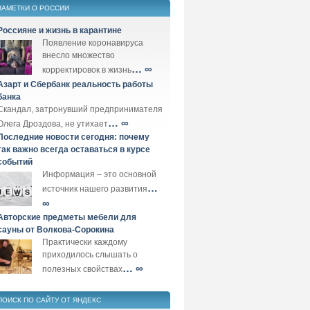
ЗАМЕТКИ О РОССИИ
Россияне и жизнь в карантине
Появление коронавируса
внесло множество
… ∞
корректировок в жизнь
Азарт и Сбербанк реальность работы
банка
Скандал, затронувший предпринимателя
… ∞
Олега Дроздова, не утихает
Последние новости сегодня: почему
так важно всегда оставаться в курсе
событий
Информация – это основной
…
источник нашего развития
∞
Авторские предметы мебели для
сауны от Волкова-Сорокина
Практически каждому
приходилось слышать о
… ∞
полезных свойствах
ПОИСК ПО САЙТУ ОТ ЯНДЕКС