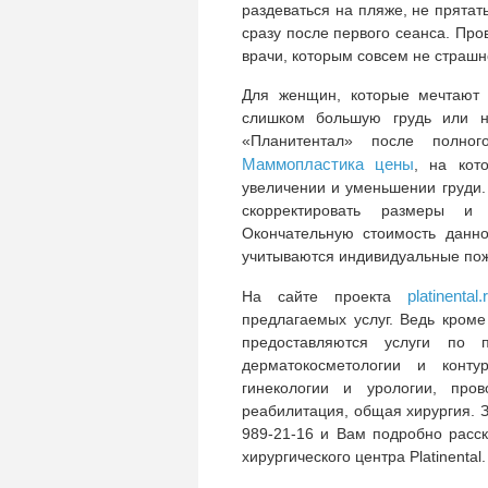
раздеваться на пляже, не прятат
сразу после первого сеанса. П
врачи, которым совсем не страшн
Для женщин, которые мечтают 
слишком большую грудь или на
«Планитентал» после полног
Маммопластика цены
, на кот
увеличении и уменьшении груди.
скорректировать размеры и 
Окончательную стоимость данн
учитываются индивидуальные пож
platinental.
На сайте проекта
предлагаемых услуг. Ведь кром
предоставляются услуги по п
дерматокосметологии и контур
гинекологии и урологии, про
реабилитация, общая хирургия. З
989-21-16 и Вам подробно расс
хирургического центра Platinental.