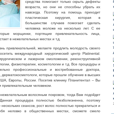
средства помогают только скрыть дефекты
возраста, но они не способны убрать их
навсегда. Поэтому на помощь приходит
пластическая хирургия, которая в
большинстве случаев помогает сделать
человека моложе на несколько лет. С ее
орые морщинки, портящие привлекательность лица,
тает в нежелательных местах и т.д.
знь привлекательней, желаете продлить молодость своего
сетить международный хирургический центр Platinental.
ирургическом и лазерном омоложении, реконструктивной
логии, физиотерапии, косметологии и т.д. Все процедуры и
тельно профессиональные и востребованные доктора,
и, дерматокосметологи, которые прошли обучение в высших
США, Европы, России. Посетив клинику Планитентал – Вы
и привлекательным человеком.
 нежелательным волосяным покровом, тогда Вам подойдет
Данная процедура полностью безболезненна, поэтому
 нескольких сеансов, рост волос полностью прекратиться и
себя неловко в общественных местах, сможете смело