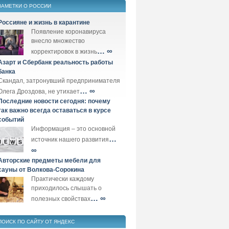
ЗАМЕТКИ О РОССИИ
Россияне и жизнь в карантине
Появление коронавируса
внесло множество
… ∞
корректировок в жизнь
Азарт и Сбербанк реальность работы
банка
Скандал, затронувший предпринимателя
… ∞
Олега Дроздова, не утихает
Последние новости сегодня: почему
так важно всегда оставаться в курсе
событий
Информация – это основной
…
источник нашего развития
∞
Авторские предметы мебели для
сауны от Волкова-Сорокина
Практически каждому
приходилось слышать о
… ∞
полезных свойствах
ПОИСК ПО САЙТУ ОТ ЯНДЕКС