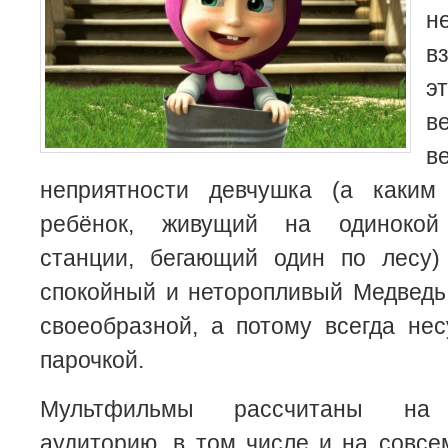
н
в
э
в
в
неприятности девчушка (а каки
ребёнок, живущий на одинокой
станции, бегающий один по лесу)
спокойный и неторопливый Медведь
своеобразной, а потому всегда не
парочкой.
Мультфильмы рассчитаны на 
аудиторию, в том числе и на совсе