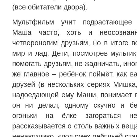
(все обитатели двора).
Мультфильм учит подрастающее 
Маша часто, хоть и неосознан
четвероногим друзьям, но в итоге в
мир и лад. Дети, посмотрев мультик
помогать друзьям, не жадничать, ино
же главное – ребёнок поймёт, как в
друзей (в нескольких сериях Мишка
надоедающей ему Маши, понимает в 
он ни делал, одному скучно и б
огоньки на ёлке загораться н
рассказывается о столь важных веща
ненавязчиво, «под смех ребячьей ста