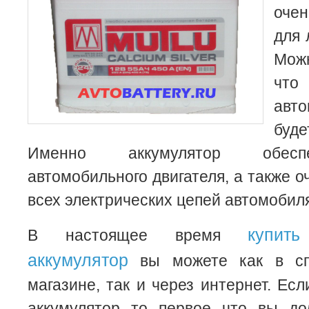
оче
для 
Мож
что
авт
буд
Именно аккумулятор обеспе
автомобильного двигателя, а также 
всех электрических цепей автомобил
купит
В настоящее время
аккумулятор
вы можете как в сп
магазине, так и через интернет. Ес
аккумулятор то первое что вы до