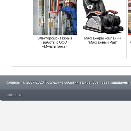
Электоромонтажные
Массажеры компании
работы с ООО
"Массажный Рай"
«МультиТрест»
Копирайт © 2007-2026 Последние события в мире. Все права защищены.
Контакты