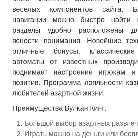
веселых компонентов сайта. Б
навигации можно быстро найти 
разделы удобно расположены д
ясности понимания. Новейшие тех
отличные бонусы, классически
автоматы от известных производ
поднимает настроение игрокам и
позитив. Программа лояльности каз
любителей азартной жизни.
Преимущества Вулкан Кинг:
Большой выбор азартных развлеч
Играть можно на деньги или бесп